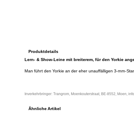
Produktdetails
Lern- & Show-Leine mit breiterem, für den Yorkie an
Man führt den Yorkie an der eher unauffälligen 3-mm-Stan
Inverkehrbringer:
Trangrom, Moenkouterstraat
,
BE-8552, Moen
, in
Ähnliche Artikel