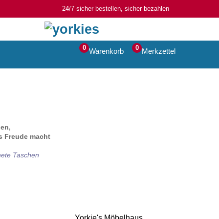
24/7 sicher bestellen, sicher bezahlen
0
0
Warenkorb
Merkzettel
hen,
as Freude macht
gnete Taschen
Yorkie's Möbelhaus