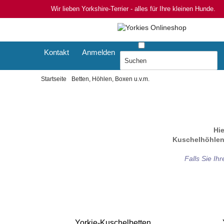
Wir lieben Yorkshire-Terrier - alles für Ihre kleinen Hunde.
Kontakt
Anmelden
Startseite
Betten, Höhlen, Boxen u.v.m.
Hie
Kuschelhöhlen,
F
alls Sie I
Yorkie-Kuschelbetten