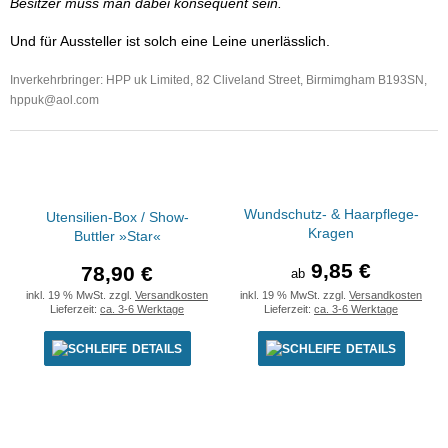
Besitzer muss man dabei konsequent sein.
Und für Aussteller ist solch eine Leine unerlässlich.
Inverkehrbringer:
HPP uk Limited, 82 Cliveland Street, Birmimgham B193SN,
hppuk@aol.com
Wundschutz- & Haarpflege-
Utensilien-Box / Show-
Kragen
Buttler »Star«
9,85 €
78,90 €
ab
inkl. 19 % MwSt. zzgl.
Versandkosten
inkl. 19 % MwSt. zzgl.
Versandkosten
Lieferzeit:
ca. 3-6 Werktage
Lieferzeit:
ca. 3-6 Werktage
DETAILS
DETAILS