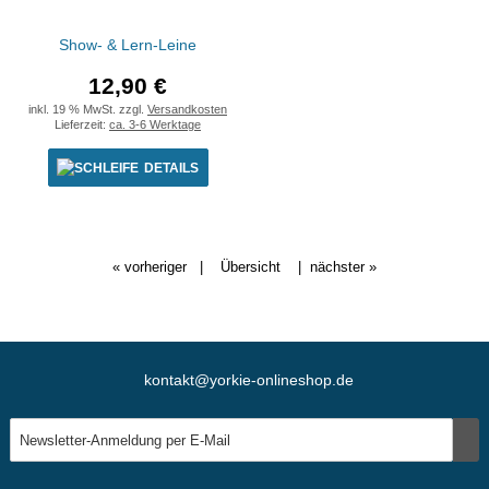
Show- & Lern-Leine
12,90 €
inkl. 19 % MwSt. zzgl.
Versandkosten
Lieferzeit:
ca. 3-6 Werktage
DETAILS
« vorheriger
|
Übersicht
|
nächster »
kontakt@yorkie-onlineshop.de