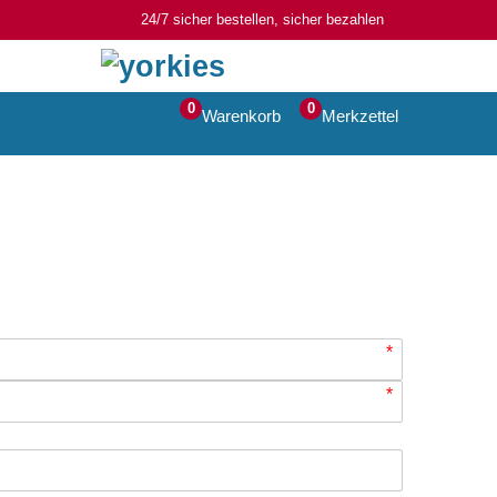
24/7 sicher bestellen, sicher bezahlen
0
0
Warenkorb
Merkzettel
*
*