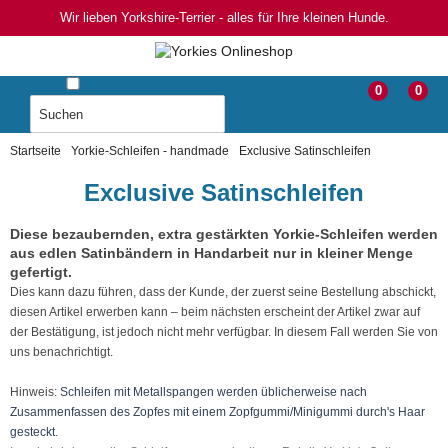
Wir lieben Yorkshire-Terrier - alles für Ihre kleinen Hunde.
0
0
Startseite
Yorkie-Schleifen - handmade
Exclusive Satinschleifen
Exclusive Satinschleifen
Diese bezaubernden, extra gestärkten Yorkie-Schleifen werden
aus edlen Satinbändern in Handarbeit nur in kleiner Menge
gefertigt.
Dies kann dazu führen, dass der Kunde, der zuerst seine Bestellung abschickt,
diesen Artikel erwerben kann – beim nächsten erscheint der Artikel zwar auf
der Bestätigung, ist jedoch nicht mehr verfügbar. In diesem Fall werden Sie von
uns benachrichtigt.
Hinweis:
Schleifen mit Metallspangen werden üblicherweise nach
Zusammenfassen des Zopfes mit einem Zopfgummi/Minigummi durch's Haar
gesteckt.