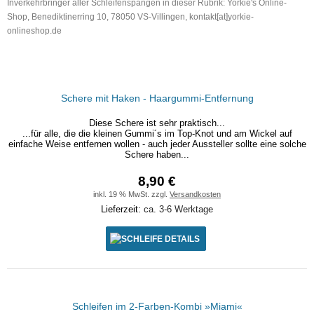
Inverkehrbringer aller Schleifenspangen in dieser Rubrik: Yorkie's Online-
Shop, Benediktinerring 10, 78050 VS-Villingen, kontakt[at]yorkie-
onlineshop.de
Schere mit Haken - Haargummi-Entfernung
Diese Schere ist sehr praktisch...
...für alle, die die kleinen Gummi´s im Top-Knot und am Wickel auf
einfache Weise entfernen wollen - auch jeder Aussteller sollte eine solche
Schere haben...
8,90 €
inkl. 19 % MwSt. zzgl.
Versandkosten
Lieferzeit:
ca. 3-6 Werktage
DETAILS
Schleifen im 2-Farben-Kombi »Miami«