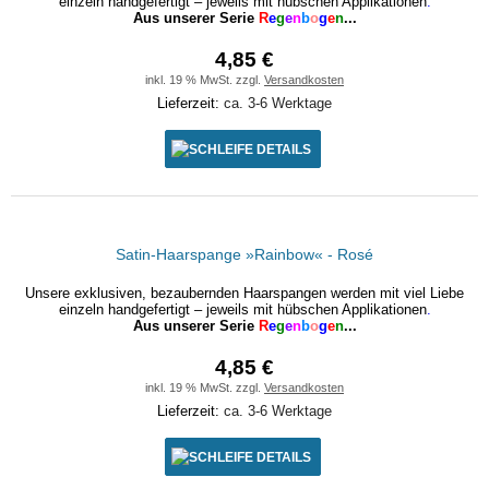
einzeln handgefertigt – jeweils mit hübschen Applikationen
.
Aus unserer Serie
R
e
g
e
n
b
o
g
e
n
...
4,85 €
inkl. 19 % MwSt. zzgl.
Versandkosten
Lieferzeit:
ca. 3-6 Werktage
DETAILS
Satin-Haarspange »Rainbow« - Rosé
Unsere exklusiven, bezaubernden Haarspangen werden mit viel Liebe
einzeln handgefertigt – jeweils mit hübschen Applikationen
.
Aus unserer Serie
R
e
g
e
n
b
o
g
e
n
...
4,85 €
inkl. 19 % MwSt. zzgl.
Versandkosten
Lieferzeit:
ca. 3-6 Werktage
DETAILS