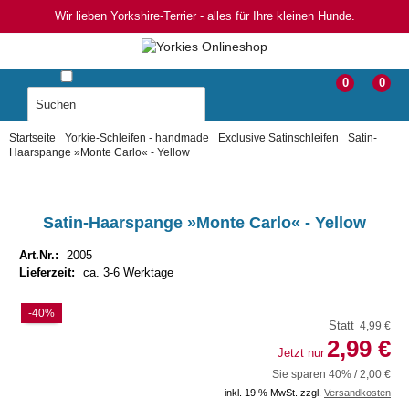
Wir lieben Yorkshire-Terrier - alles für Ihre kleinen Hunde.
0
0
Startseite
Yorkie-Schleifen - handmade
Exclusive Satinschleifen
Satin-
Haarspange »Monte Carlo« - Yellow
Satin-Haarspange »Monte Carlo« - Yellow
Art.Nr.:
2005
Lieferzeit:
ca. 3-6 Werktage
-40%
Statt
4,99 €
2,99 €
Jetzt nur
Sie sparen 40% / 2,00 €
inkl. 19 % MwSt. zzgl.
Versandkosten