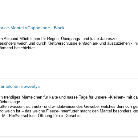
orkie-Mantel »Cappotino« - Black
in Allround-Mäntelchen für Regen, Übergangs- und kalte Jahreszeit.
esonders weich und durch Klettverschlüsse einfach an- und auszuziehen - In
ärmend beschichtet...
äntelchen »Sweety«
in trendiges Mäntelchen für kalte und nasse Tage für unsere »Kleinen« mit c
ückenlänge...
ußen wasser-, schmutz- und windabweisendes Gewebe, welches dennoch ge
nd weich ist – das weiche Fleece-Innenfutter macht den Mantel besonders ku
►
Mit Reißverschluss-Öffnung für ein Geschirr...