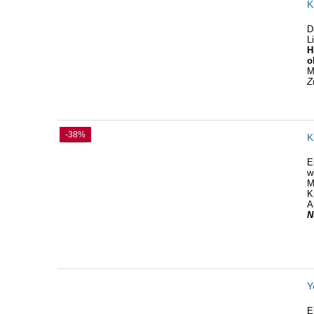
K
D
L
H
o
M
Z
-38%
K
E
w
M
K
A
N
Y
E