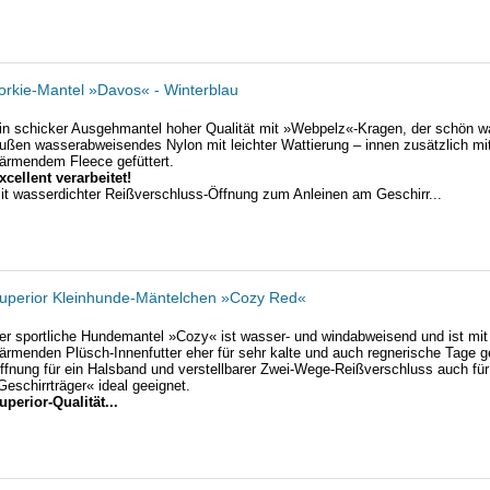
orkie-Mantel »Davos« - Winterblau
in schicker Ausgehmantel hoher Qualität mit »Webpelz«-Kragen, der schön w
ußen wasserabweisendes Nylon mit leichter Wattierung – innen zusätzlich mi
ärmendem Fleece gefüttert.
xcellent verarbeitet!
it wasserdichter Reißverschluss-Öffnung zum Anleinen am Geschirr...
uperior Kleinhunde-Mäntelchen »Cozy Red«
er sportliche Hundemantel »Cozy« ist wasser- und windabweisend und ist mi
ärmenden Plüsch-Innenfutter eher für sehr kalte und auch regnerische Tage g
ffnung für ein Halsband und verstellbarer Zwei-Wege-Reißverschluss auch für
Geschirrträger« ideal geeignet.
uperior-Qualität...