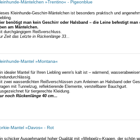
leinhunde-Mäntelchen »Trentino« - Pigeonblue
ieses Kleinhunde-Geschirr-Mäntelchen ist besonders praktisch und angenehm 
iebling.
ier benötigt man kein Geschirr oder Halsband – die Leine befestigt man 
ben am Mäntelchen.
it durchgängigem Reißverschluss.
ur Zeit das Letzte in Rückenlänge 33...
leinhunde-Mantel »Montana«
in idealer Mantel für Ihren Liebling wenn's kalt ist – wärmend, wasserabweise
indundurchlässig.
it zwei wasserdichten Reißverschlüssen zum Anleinen an Halsband oder Gesc
ragen mit Tunnelzug, reflektierende Elemente, verstellbarer Bauchgurt.
usgezeichnet für tiergerechte Kleidung.
ur noch Rückenlänge 40 cm...
orkie-Mantel »Davos« - Rot
in schicker Ausgehmantel hoher Qualität mit »Webpelz«-Kragen, der schön w