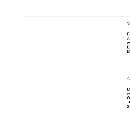
Y
E
A
w
E
M
S
D
w
Ö
»
S