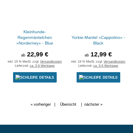
Kleinhunde-
Regenmäntelchen
Yorkie-Mantel »Cappotino« -
»Norderney« - Blue
Black
22,99 €
12,99 €
ab
ab
inkl. 19 % MwSt. zzgl.
Versandkosten
inkl. 19 % MwSt. zzgl.
Versandkosten
Lieferzeit:
ca. 3-6 Werktage
Lieferzeit:
ca. 3-6 Werktage
DETAILS
DETAILS
« vorheriger
|
Übersicht
|
nächster »