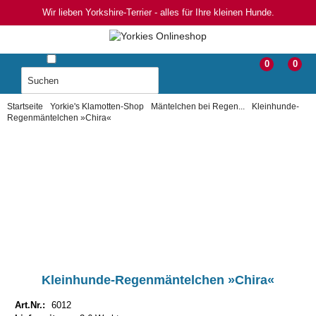
Wir lieben Yorkshire-Terrier - alles für Ihre kleinen Hunde.
0
0
Startseite
Yorkie's Klamotten-Shop
Mäntelchen bei Regen...
Kleinhunde-
Regenmäntelchen »Chira«
Kleinhunde-Regenmäntelchen »Chira«
Art.Nr.:
6012