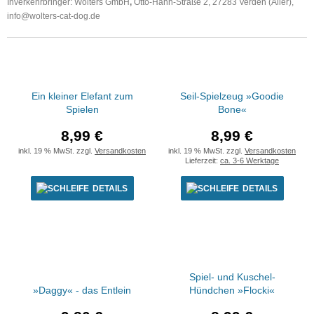
Inverkehrbringer: Wolters GmbH
,
Otto-Hahn-Straße 2, 27283 Verden (Aller),
info@wolters-cat-dog.de
Ein kleiner Elefant zum
Seil-Spielzeug »Goodie
Spielen
Bone«
8,99 €
8,99 €
inkl. 19 % MwSt. zzgl.
Versandkosten
inkl. 19 % MwSt. zzgl.
Versandkosten
Lieferzeit:
ca. 3-6 Werktage
DETAILS
DETAILS
Spiel- und Kuschel-
»Daggy« - das Entlein
Hündchen »Flocki«