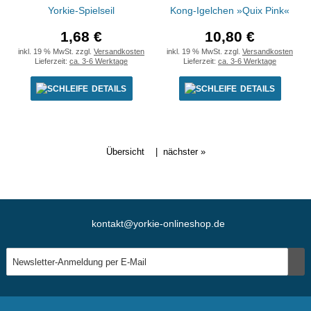
Yorkie-Spielseil
Kong-Igelchen »Quix Pink«
1,68 €
10,80 €
inkl. 19 % MwSt. zzgl.
Versandkosten
inkl. 19 % MwSt. zzgl.
Versandkosten
Lieferzeit:
ca. 3-6 Werktage
Lieferzeit:
ca. 3-6 Werktage
DETAILS
DETAILS
Übersicht
|
nächster »
kontakt@yorkie-onlineshop.de