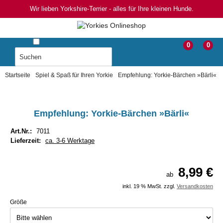
Wir lieben Yorkshire-Terrier - alles für Ihre kleinen Hunde.
0
0
Startseite
Spiel & Spaß für Ihren Yorkie
Empfehlung: Yorkie-Bärchen »Bärli«
Empfehlung: Yorkie-Bärchen »Bärli«
Art.Nr.:
7011
Lieferzeit:
ca. 3-6 Werktage
8,99 €
ab
inkl. 19 % MwSt. zzgl.
Versandkosten
Größe