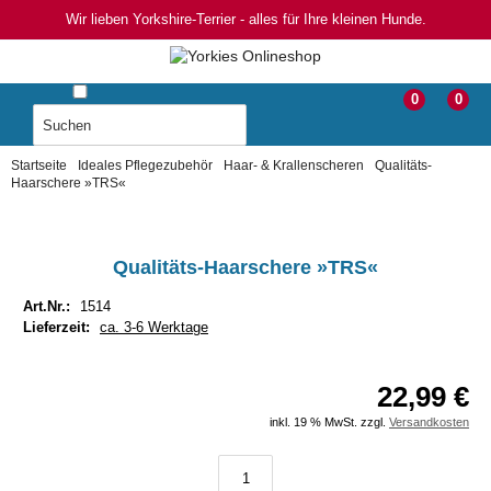
Wir lieben Yorkshire-Terrier - alles für Ihre kleinen Hunde.
0
0
Startseite
Ideales Pflegezubehör
Haar- & Krallenscheren
Qualitäts-
Haarschere »TRS«
Qualitäts-Haarschere »TRS«
Art.Nr.:
1514
Lieferzeit:
ca. 3-6 Werktage
22,99 €
inkl. 19 % MwSt. zzgl.
Versandkosten