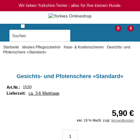
Wir lieben Yorkshire-Terrier - alles für Ihre kleinen Hunde.
0
0
Startseite
Ideales Pflegezubehör
Haar- & Krallenscheren
Gesichts- und
Pfotenschere »Standard«
Gesichts- und Pfotenschere »Standard«
Art.Nr.:
1520
Lieferzeit:
ca. 3-6 Werktage
5,90 €
inkl. 19 % MwSt. zzgl.
Versandkosten