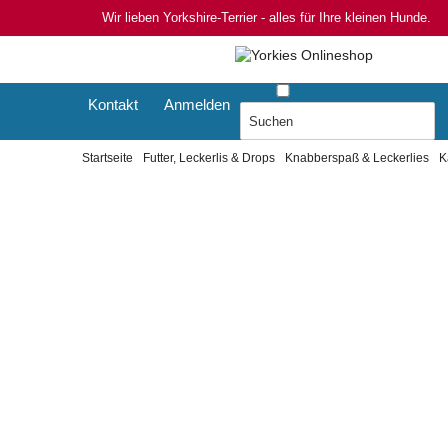
Wir lieben Yorkshire-Terrier - alles für Ihre kleinen Hunde.
Kontakt
Anmelden
Startseite
Futter, Leckerlis & Drops
Knabberspaß & Leckerlies
K