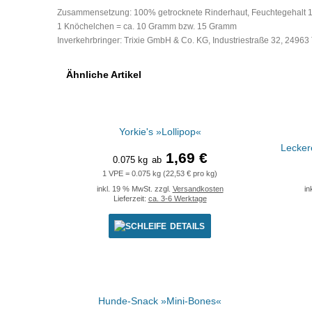
Zusammensetzung: 100% getrocknete Rinderhaut, Feuchtegehalt 11,6%
1 Knöchelchen = ca. 10 Gramm bzw. 15 Gramm
Inverkehrbringer: Trixie GmbH & Co. KG, Industriestraße 32, 24963 
Ähnliche Artikel
Yorkie's »Lollipop«
Lecker
1,69 €
0.075 kg
ab
1 VPE = 0.075 kg (22,53 € pro kg)
inkl. 19 % MwSt. zzgl.
Versandkosten
in
Lieferzeit:
ca. 3-6 Werktage
DETAILS
Hunde-Snack »Mini-Bones«