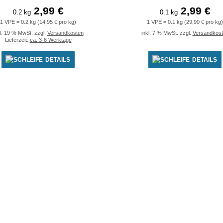
2,99 €
2,99 €
0.2 kg
0.1 kg
1 VPE = 0.2 kg (14,95 € pro kg)
1 VPE = 0.1 kg (29,90 € pro kg)
kl. 19 % MwSt. zzgl.
Versandkosten
inkl. 7 % MwSt. zzgl.
Versandkos
Lieferzeit:
ca. 3-6 Werktage
DETAILS
DETAILS