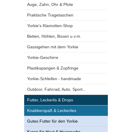
Auge, Zahn, Ohr & Pfote
Praktische Tragetaschen
Yorkie's Klamotten-Shop
Betten, Höhlen, Boxen u.v.m.
Gassigehen mit dem Yorkie
Yorkie-Geschirre
Plastikspangen & Zopfringe
Yorkie-Schleifen - handmade
Outdoor, Fahrrad, Auto, Sport...
Futter, Leckerlis & Drops
Knabberspaß & Leckerlies
Gutes Futter für den Yorkie
Kuren für Haut & Haarwuchs