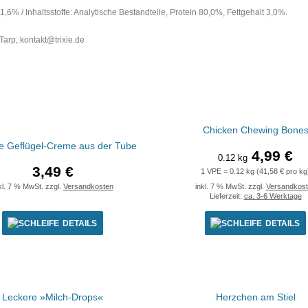
 / Inhaltsstoffe: Analytische Bestandteile, Protein 80,0%, Fettgehalt 3,0%.
Tarp, kontakt@trixie.de
Chicken Chewing Bone
e Geflügel-Creme aus der Tube
4,99 €
0.12 kg
3,49 €
1 VPE = 0.12 kg (41,58 € pro kg
kl. 7 % MwSt. zzgl.
Versandkosten
inkl. 7 % MwSt. zzgl.
Versandkos
Lieferzeit:
ca. 3-6 Werktage
DETAILS
DETAILS
Leckere »Milch-Drops«
Herzchen am Stiel