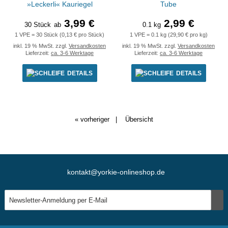
»Leckerli« Kauriegel
Tube
3,99 €
2,99 €
30 Stück
ab
0.1 kg
1 VPE = 30 Stück (0,13 € pro Stück)
1 VPE = 0.1 kg (29,90 € pro kg)
inkl. 19 % MwSt. zzgl.
Versandkosten
inkl. 19 % MwSt. zzgl.
Versandkosten
Lieferzeit:
ca. 3-6 Werktage
Lieferzeit:
ca. 3-6 Werktage
DETAILS
DETAILS
« vorheriger
|
Übersicht
kontakt@yorkie-onlineshop.de