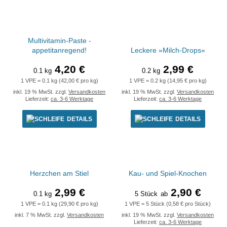
Multivitamin-Paste -
appetitanregend!
Leckere »Milch-Drops«
4,20 €
2,99 €
0.1 kg
0.2 kg
1 VPE = 0.1 kg (42,00 € pro kg)
1 VPE = 0.2 kg (14,95 € pro kg)
inkl. 19 % MwSt. zzgl.
Versandkosten
inkl. 19 % MwSt. zzgl.
Versandkosten
Lieferzeit:
ca. 3-6 Werktage
Lieferzeit:
ca. 3-6 Werktage
DETAILS
DETAILS
Herzchen am Stiel
Kau- und Spiel-Knochen
2,99 €
2,90 €
0.1 kg
5 Stück
ab
1 VPE = 0.1 kg (29,90 € pro kg)
1 VPE = 5 Stück (0,58 € pro Stück)
inkl. 7 % MwSt. zzgl.
Versandkosten
inkl. 19 % MwSt. zzgl.
Versandkosten
Lieferzeit:
ca. 3-6 Werktage