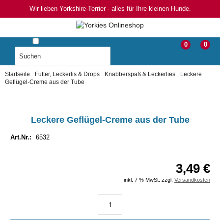
Wir lieben Yorkshire-Terrier - alles für Ihre kleinen Hunde.
0
0
Startseite
Futter, Leckerlis & Drops
Knabberspaß & Leckerlies
Leckere
Geflügel-Creme aus der Tube
Leckere Geflügel-Creme aus der Tube
Art.Nr.:
6532
3,49 €
inkl. 7 % MwSt. zzgl.
Versandkosten