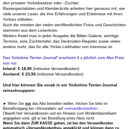
den privaten Yorkiebesitzer oder -Züchter.
Rassespezialisten und Kleintierärzte arbeiten hier genauso mit, wie
viele unserer Leser, die ihre Erfahrungen und Erlebnisse mit ihren
Yorkies mitteilen.
Auch die meisten der vielen veröffentlichten Fotos und Geschichten
stammen aus dem Leserkreis.
Weiters findet man in jeder Ausgabe die Bilder-Galerie, wichtige
Termine, eine Züchtertafel, das Deckrüden-Register sowie vieles
andere mehr, das für alle Yorkie-Liebhaber von Interesse ist.
Das Yorkshire-Terrier-Journal* erscheint 4 x jährlich zum Abo-Preis
von nur
Inland: € 18,90
(inklusive Versandkosten)
Ausland: € 23,50
(inklusive Versandkosten)
Und hier können Sie vorab in ein Yorkshire-Terrier-Journal
reinschnuppern:
► Wenn Sie
nur
das Abo bestellen wollen, klicken Sie bitte im
Bestellvorgang bei »Versandart« auf
»versandkostenfrei«:
Obwohl hier Versandkosten und ein Hinweis zum Mindestbestellwert
angegeben sind, gilt er bei Bestellung eines Abos nicht.
Wenn Sie dann ZUR KASSE gehen, ist bei den Versandkosten
automatisch
»Versandkostenfrei« angeklickt und können dann zu