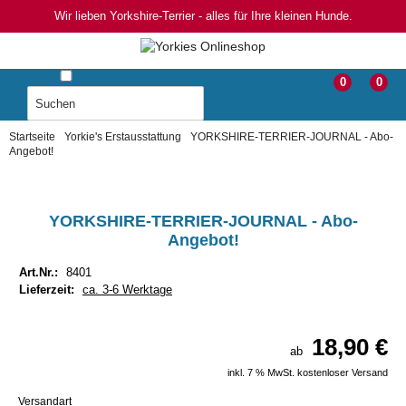
Wir lieben Yorkshire-Terrier - alles für Ihre kleinen Hunde.
0
0
Startseite
Yorkie's Erstausstattung
YORKSHIRE-TERRIER-JOURNAL - Abo-
Angebot!
YORKSHIRE-TERRIER-JOURNAL - Abo-
Angebot!
Art.Nr.:
8401
Lieferzeit:
ca. 3-6 Werktage
18,90 €
ab
inkl. 7 % MwSt. kostenloser Versand
Versandart