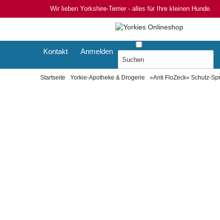
Wir lieben Yorkshire-Terrier - alles für Ihre kleinen Hunde.
Kontakt
Anmelden
Startseite
Yorkie-Apotheke & Drogerie
»Anti FloZeck« Schutz-Sp