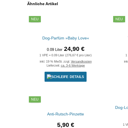
Ähnliche Artikel
NEU
NEU
Dog-Parfüm »Baby Love«
24,90 €
0.09 Liter
1 VPE = 0.09 Liter (276,67 € pro Liter)
1
inkl. 19 % MwSt. zzgl.
Versandkosten
in
Lieferzeit:
ca. 3-6 Werktage
DETAILS
NEU
Dog-Lo
Anti-Rutsch-Pinzette
5,90 €
1 V