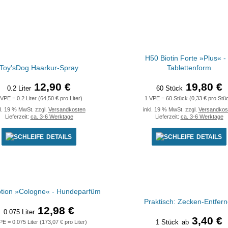
H50 Biotin Forte »Plus« - 
Toy'sDog Haarkur-Spray
Tablettenform
12,90 €
19,80 €
0.2 Liter
60 Stück
 VPE = 0.2 Liter (64,50 € pro Liter)
1 VPE = 60 Stück (0,33 € pro Stü
kl. 19 % MwSt. zzgl.
Versandkosten
inkl. 19 % MwSt. zzgl.
Versandkos
Lieferzeit:
ca. 3-6 Werktage
Lieferzeit:
ca. 3-6 Werktage
DETAILS
DETAILS
tion »Cologne« - Hundeparfüm
Praktisch: Zecken-Entfern
12,98 €
0.075 Liter
3,40 €
1 Stück
ab
PE = 0.075 Liter (173,07 € pro Liter)