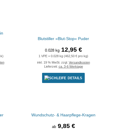
in
Blutstiller »Blut-Stop« Puder
12,95 €
0.028 kg
ck)
1 VPE = 0.028 kg (462,50 € pro kg)
ten
inkl. 19 % MwSt. zzgl.
Versandkosten
Lieferzeit:
ca. 3-6 Werktage
DETAILS
er
Wundschutz- & Haarpflege-Kragen
9,85 €
ab