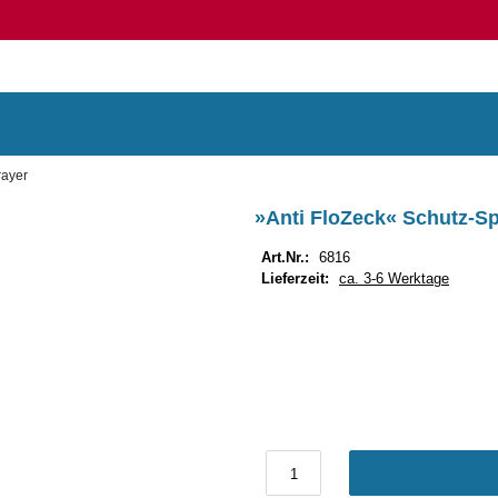
rayer
»Anti FloZeck« Schutz-S
Art.Nr.:
6816
Lieferzeit:
ca. 3-6 Werktage