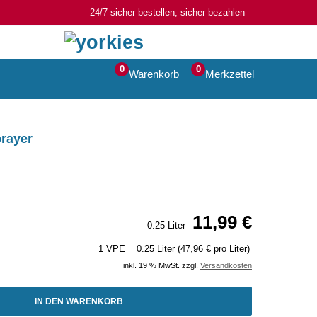
24/7 sicher bestellen, sicher bezahlen
0
0
Warenkorb
Merkzettel
prayer
11,99 €
0.25 Liter
1 VPE = 0.25 Liter (47,96 € pro Liter)
inkl. 19 % MwSt. zzgl.
Versandkosten
IN DEN WARENKORB