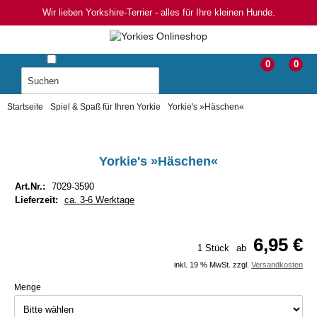
Wir lieben Yorkshire-Terrier - alles für Ihre kleinen Hunde.
0
0
Startseite
Spiel & Spaß für Ihren Yorkie
Yorkie's »Häschen«
Yorkie's »Häschen«
Art.Nr.:
7029-3590
Lieferzeit:
ca. 3-6 Werktage
6,95 €
1 Stück
ab
inkl. 19 % MwSt. zzgl.
Versandkosten
Menge