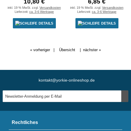
10,80 €
6,85 €
inkl. 19 % MwSt. zzgl.
Versandkosten
inkl. 19 % MwSt. zzgl.
Versandkosten
Lieferzeit:
ca. 3-6 Werktage
Lieferzeit:
ca. 3-6 Werktage
DETAILS
DETAILS
« vorheriger
|
Übersicht
|
nächster »
kontakt@yorkie-onlineshop.de
Rechtliches