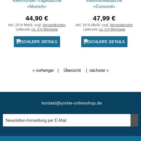
Kleinhunde-Tragetasche
Kleinhundetasche
»Munich«
»Concord«
44,90 €
47,99 €
inkl. 19 % MwSt. zzgl.
Versandkosten
inkl. 19 % MwSt. zzgl.
Versandkosten
Lieferzeit:
ca. 3-6 Werktage
Lieferzeit:
ca. 3-6 Werktage
DETAILS
DETAILS
« vorheriger
|
Übersicht
|
nächster »
kontakt@yorkie-onlineshop.de