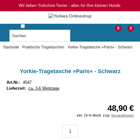
Wir lieben Yorkshire-Terrier - alles für Ihre kleinen Hunde.
0
0
Startseite
Praktische Tragetaschen
Yorkie-Tragetasche »Paris« - Schwarz
Yorkie-Tragetasche »Paris« - Schwarz
Art.Nr.:
4547
Lieferzeit:
ca. 3-6 Werktage
48,90 €
inkl. 19 % MwSt. zzgl.
Versandkosten