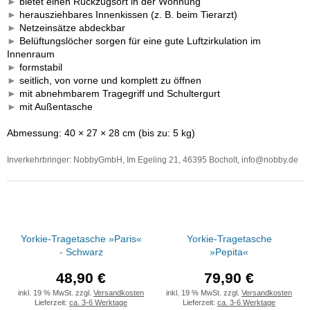
►
bietet einen Rückzugsort in der Wohnung
►
herausziehbares Innenkissen (z. B. beim Tierarzt)
►
Netzeinsätze abdeckbar
►
Belüftungslöcher sorgen für eine gute Luftzirkulation im
Innenraum
►
formstabil
►
seitlich, von vorne und komplett zu öffnen
►
mit abnehmbarem Tragegriff und Schultergurt
►
mit Außentasche
Abmessung: 40 × 27 × 28 cm (bis zu: 5 kg)
Inverkehrbringer:
NobbyGmbH
,
Im Egeling 21
,
46395 Bocholt
, info@nobby.de
Yorkie-Tragetasche »Paris«
Yorkie-Tragetasche
- Schwarz
»Pepita«
48,90 €
79,90 €
inkl. 19 % MwSt. zzgl.
Versandkosten
inkl. 19 % MwSt. zzgl.
Versandkosten
Lieferzeit:
ca. 3-6 Werktage
Lieferzeit:
ca. 3-6 Werktage