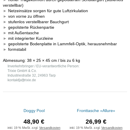
verstellbar)
►
Netzeinsätze sorgen für gute Luftzirkulation
►
von vorne zu öffnen
►
stufenlos verstellbarer Bauchgurt
►
gepolsterte Rückenpartie
►
mit Außentasche
►
mit integrierter Kurzleine
►
gepolsterte Bodenplatte in Lammfell-Optik, herausnehmbar
►
formstabil
Abmessung: 38 × 25 × 45 cm / bis zu 6 kg
Inverkehrbringer / EU-verantwortliche Person:
Trixie GmbH & Co.
Industriestraße 32, 24963 Tarp
kontakt[at]trixie.de
Doggy Pool
Fronttasche »Allure«
48,90 €
26,99 €
inkl. 19 % MwSt. zzgl.
Versandkosten
inkl. 19 % MwSt. zzgl.
Versandkosten