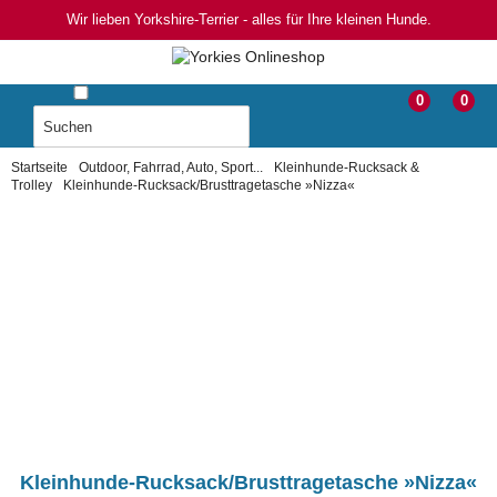
Wir lieben Yorkshire-Terrier - alles für Ihre kleinen Hunde.
0
0
Startseite
Outdoor, Fahrrad, Auto, Sport...
Kleinhunde-Rucksack &
Trolley
Kleinhunde-Rucksack/Brusttragetasche »Nizza«
Kleinhunde-Rucksack/Brusttragetasche »Nizza«