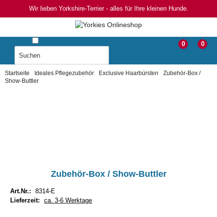
Wir lieben Yorkshire-Terrier - alles für Ihre kleinen Hunde.
0
0
Startseite
Ideales Pflegezubehör
Exclusive Haarbürsten
Zubehör-Box /
Show-Buttler
Zubehör-Box / Show-Buttler
Art.Nr.:
8314-E
Lieferzeit:
ca. 3-6 Werktage