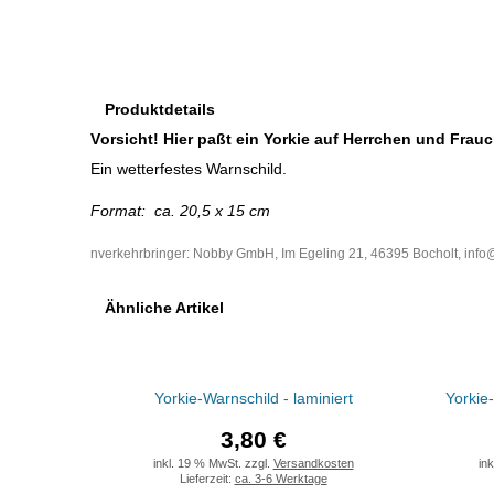
Produktdetails
V
orsicht! Hier paßt ein Yorkie auf Herrchen und Frau
Ein wetterfestes Warnschild.
Format: ca. 20,5 x 15 cm
nverkehrbringer:
Nobby GmbH
,
Im Egeling 21
,
46395 Bocholt
, inf
Ähnliche Artikel
Yorkie-Warnschild - laminiert
Yorkie
3,80 €
inkl. 19 % MwSt. zzgl.
Versandkosten
in
Lieferzeit:
ca. 3-6 Werktage