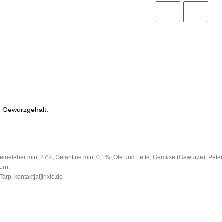
d Gewürzgehalt.
neleber min. 27%, Gelantine min. 0,1%),Öle und Fette, Gemüse (Gewürze), Peter
ern.
Tarp, kontakt
[at]
trixie.de