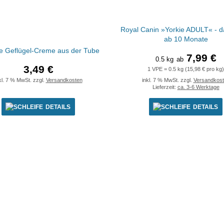
Royal Canin »Yorkie ADULT« - d
ab 10 Monate
e Geflügel-Creme aus der Tube
7,99 €
0.5 kg
ab
3,49 €
1 VPE = 0.5 kg (15,98 € pro kg)
kl. 7 % MwSt. zzgl.
Versandkosten
inkl. 7 % MwSt. zzgl.
Versandkos
Lieferzeit:
ca. 3-6 Werktage
DETAILS
DETAILS