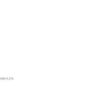
silie 0,1%
.