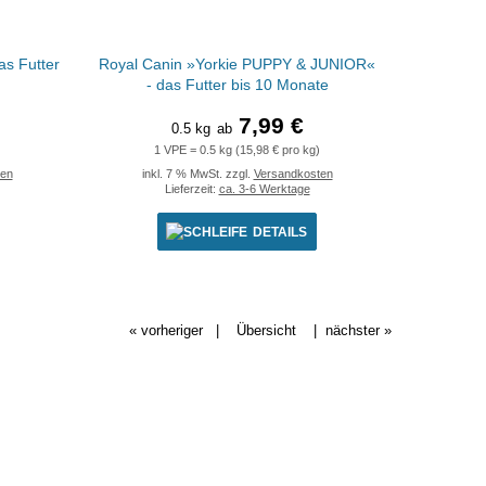
as Futter
Royal Canin »Yorkie PUPPY & JUNIOR«
- das Futter bis 10 Monate
7,99 €
0.5 kg
ab
1 VPE = 0.5 kg (15,98 € pro kg)
ten
inkl. 7 % MwSt. zzgl.
Versandkosten
Lieferzeit:
ca. 3-6 Werktage
DETAILS
« vorheriger
|
Übersicht
|
nächster »