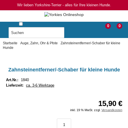
Wir lieben Yorkshire-Terrier - alles für Ihre kleinen Hunde.
0
0
Startseite
Auge, Zahn, Ohr & Pfote
Zahnsteinentferner/-Schaber für kleine
Hunde
Zahnsteinentferner/-Schaber für kleine Hunde
Art.Nr.:
1840
Lieferzeit:
ca. 3-6 Werktage
15,90 €
inkl. 19 % MwSt. zzgl.
Versandkosten