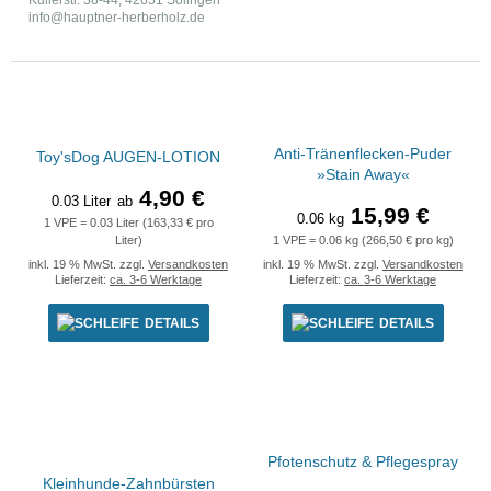
Kullerstr. 38-44, 42651 Solingen
info@hauptner-herberholz.de
Anti-Tränenflecken-Puder
Toy'sDog AUGEN-LOTION
»Stain Away«
4,90 €
0.03 Liter
ab
15,99 €
0.06 kg
1 VPE = 0.03 Liter (163,33 € pro
Liter)
1 VPE = 0.06 kg (266,50 € pro kg)
inkl. 19 % MwSt. zzgl.
Versandkosten
inkl. 19 % MwSt. zzgl.
Versandkosten
Lieferzeit:
ca. 3-6 Werktage
Lieferzeit:
ca. 3-6 Werktage
DETAILS
DETAILS
Pfotenschutz & Pflegespray
Kleinhunde-Zahnbürsten